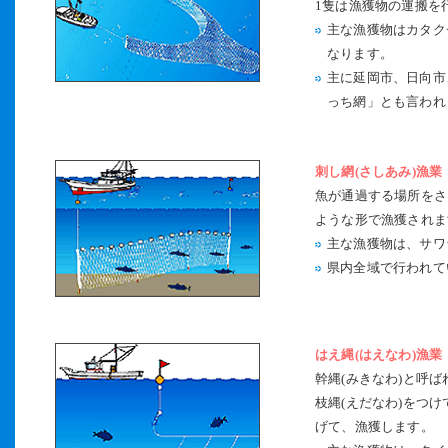
1隻は漁獲物の運搬を
主な漁獲物はカタク
なります。
主に延岡市、日向市
っち網」とも言われ
刺し網(さしあみ)漁業
魚が通過する場所をさ
ような形で漁獲されま
主な漁獲物は、サワ
県内全域で行われて
はえ縄(はえなわ)漁業
幹縄(みきなわ)と呼
枝縄(えだなわ)をつ
げて、漁獲します。