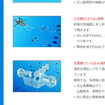
主に延岡市の漁船が
ひき縄(ひきなわ)漁業
釣糸の先端部にぎじ針
で曳きます。
主に沿岸で行われ、
ワラ等です。
県内全域で行われて
定置網(ていちあみ)漁
漁具を固定して行う漁
ています。
県内では、沿岸域に設
主な漁獲物はブリ、
は延岡市、串間市で
主に県北と県南地域