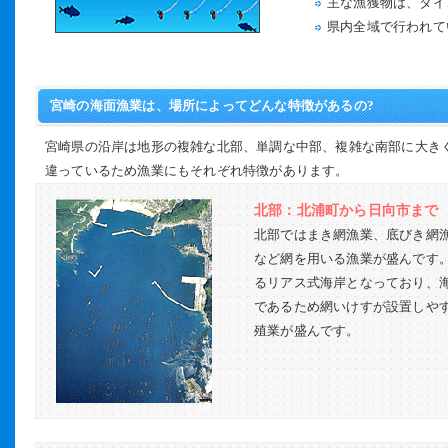
主な漁獲物は、タイ
県内全域で行われて
宮崎の海面漁業は、場所によってどんな特徴があるの?
宮崎県の沿岸は地形の複雑な北部、単調な中部、複雑な南部に大きく
違っているため漁業にもそれぞれ特徴があります。
北部：北浦町から日向市まで
北部ではまき網漁業、底びき網
など網を用いる漁業が盛んです
るリアス式海岸となっており、
であるため網いけすが設置しや
殖業が盛んです。