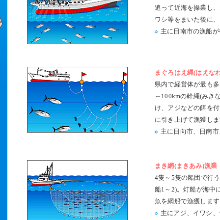
追って近海を操業し、
ワシ等をまいた後に、
主に日南市の漁船が
まぐろはえ縄(はえなわ
県内で経営体が最も多
～100kmの幹縄(み
け、アジなどの餌を付
に引き上げて漁獲しま
主に日向市、日南市
まき網(まきあみ)漁業
4隻～5隻の船団で行う
船1～2)。灯船が海
魚を網船で漁獲します
主にアジ、イワシ、