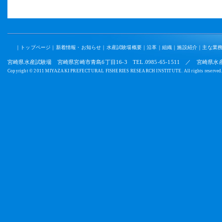
｜
トップページ
｜
新着情報・お知らせ
｜
水産試験場概要
｜
沿革
｜
組織
｜
施設紹介
｜
主な業
宮崎県水産試験場 宮崎県宮崎市青島6丁目16-3 TEL.0985-65-1511 ／ 宮崎県水産
Copyright © 2011 MIYAZAKI PREFECTURAL FISHERIES RESEARCH INSTITUTE. All rights reserved