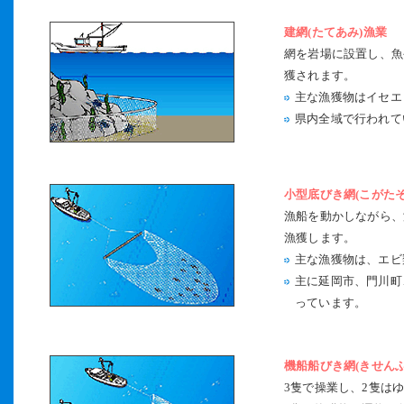
建網(たてあみ)漁業
網を岩場に設置し、魚
獲されます。
主な漁獲物はイセエ
県内全域で行われて
小型底びき網(こがたそ
漁船を動かしながら、
漁獲します。
主な漁獲物は、エビ
主に延岡市、門川町
っています。
機船船びき網(きせん
3隻で操業し、2隻は