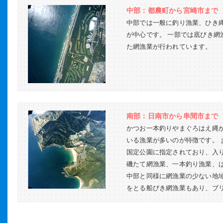
中部：都農町から宮崎市まで
中部では一般に釣り漁業、ひき
が中心です。 一部では底びき網
た網漁業が行われています。
南部：日南市から串間市まで
かつお一本釣りやまぐろはえ縄
いる漁業が多いのが特徴です。 
国定公園に指定されており、入
磯たて網漁業、一本釣り漁業、
中部と同様に網漁業の少ない地
をとる船びき網漁業もあり、ブ